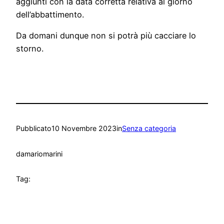
aggiunti con la data corretta relativa al giorno
dell’abbattimento.
Da domani dunque non si potrà più cacciare lo
storno.
Pubblicato
10 Novembre 2023
in
Senza categoria
da
mariomarini
Tag: